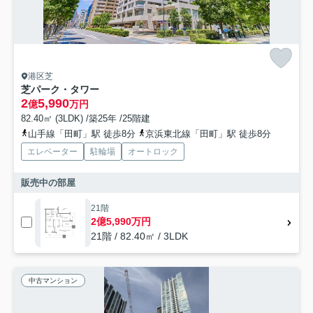
港区芝
芝パーク・タワー
2
5,990
億
万円
82.40㎡ (3LDK) /築25年 /25階建
山手線「田町」駅 徒歩8分
京浜東北線「田町」駅 徒歩8分
エレベーター
駐輪場
オートロック
販売中の部屋
21階
2億5,990万円
21階 / 82.40㎡ / 3LDK
中古マンション