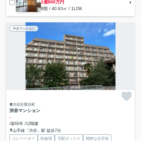
1億800万円
8階 / 40.63㎡ / 1LDK
中古マンション
渋谷区鶯谷町
渋谷マンション
-
/築55年 /12階建
山手線「渋谷」駅 徒歩7分
エレベーター
駐輪場
宅配ボックス
閑静な住宅地