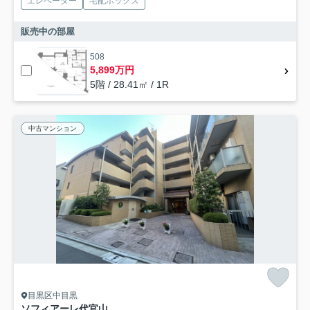
エレベーター
宅配ボックス
販売中の部屋
508
5,899万円
5階 / 28.41㎡ / 1R
中古マンション
目黒区中目黒
ソフィアーレ代官山