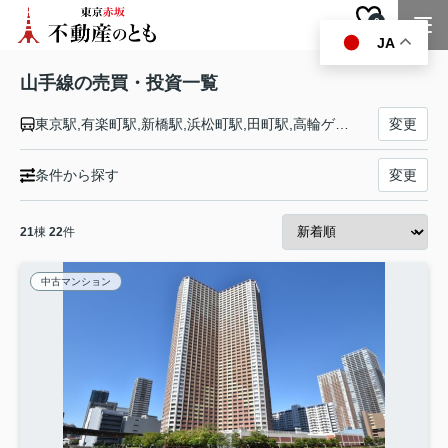
0
お気に入り
JA
山手線の売買・投資一覧
東京駅,有楽町駅,新橋駅,浜松町駅,田町駅,高輪ゲートウェイ駅,品川駅,大崎駅,五反田駅,目黒駅,恵比寿駅,渋谷駅,原宿駅,代々木駅,新宿駅,新大久保駅,高田馬場駅,目白駅,池袋駅,大塚駅,巣鴨駅,駒込駅,田端駅,西日暮里駅,日暮里駅,鶯谷駅,上野駅,御徒町駅,秋葉原駅,神田駅
変更
条件から探す
変更
21
棟
22
件
中古マンション