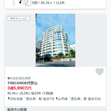
5階 / 48.26㎡ / 1LDK
中古マンション
渋谷区恵比寿西
THECONOE代官山
3
5,990
億
万円
80.44㎡ (3LDK) /築10年 /13階建
日比谷線「恵比寿」駅 徒歩7分
山手線「恵比寿」駅 徒歩11分
販売中の部屋