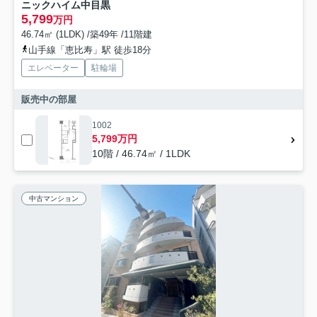
ニックハイム中目黒
5,799
万円
46.74㎡ (1LDK) /築49年 /11階建
山手線「恵比寿」駅 徒歩18分
エレベーター
駐輪場
販売中の部屋
1002
5,799万円
10階 / 46.74㎡ / 1LDK
中古マンション