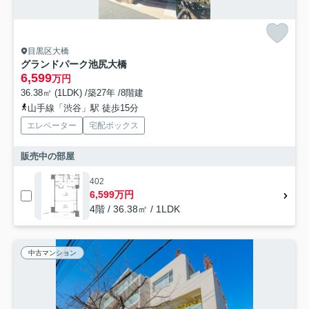
目黒区大橋
グランドパーク池尻大橋
6,599
万円
36.38㎡ (1LDK) /築27年 /8階建
山手線「渋谷」駅 徒歩15分
エレベーター
宅配ボックス
販売中の部屋
402
6,599万円
4階 / 36.38㎡ / 1LDK
中古マンション