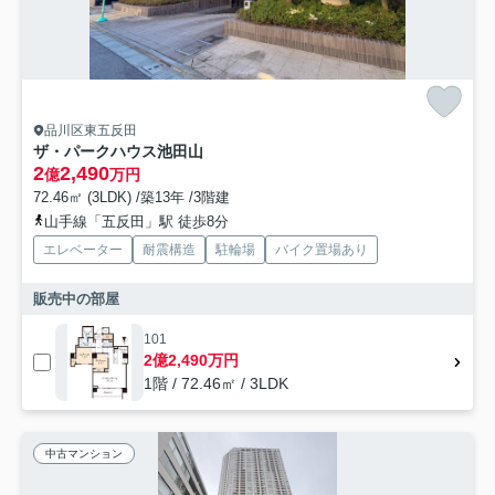
品川区東五反田
ザ・パークハウス池田山
2
2,490
億
万円
72.46㎡ (3LDK) /築13年 /3階建
山手線「五反田」駅 徒歩8分
エレベーター
耐震構造
駐輪場
バイク置場あり
販売中の部屋
101
2億2,490万円
1階 / 72.46㎡ / 3LDK
中古マンション