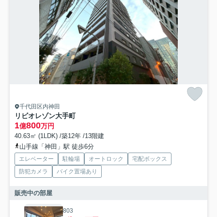
千代田区内神田
リビオレゾン大手町
1
800
億
万円
40.63㎡ (1LDK) /築12年 /13階建
山手線「神田」駅 徒歩6分
エレベーター
駐輪場
オートロック
宅配ボックス
防犯カメラ
バイク置場あり
販売中の部屋
803