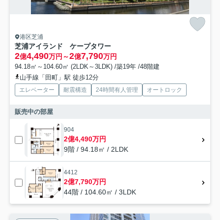
港区芝浦
芝浦アイランド ケープタワー
2
4,490
2
7,790
億
万円～
億
万円
94.18㎡～104.60㎡ (2LDK～3LDK) /築19年 /48階建
山手線「田町」駅 徒歩12分
エレベーター
耐震構造
24時間有人管理
オートロック
販売中の部屋
904
2億4,490万円
9階 / 94.18㎡ / 2LDK
4412
2億7,790万円
44階 / 104.60㎡ / 3LDK