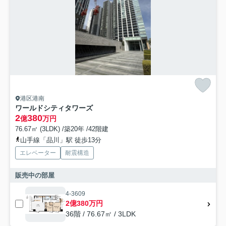
港区港南
ワールドシティタワーズ
2
380
億
万円
76.67㎡ (3LDK) /築20年 /42階建
山手線「品川」駅 徒歩13分
エレベーター
耐震構造
販売中の部屋
4-3609
2億380万円
36階 / 76.67㎡ / 3LDK