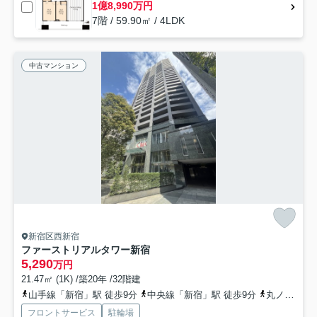
1億8,990万円
7階 / 59.90㎡ / 4LDK
中古マンション
新宿区西新宿
ファーストリアルタワー新宿
5,290
万円
21.47㎡ (1K) /築20年 /32階建
山手線「新宿」駅 徒歩9分
中央線「新宿」駅 徒歩9分
丸ノ内線「新宿」駅 徒歩9分
フロントサービス
駐輪場