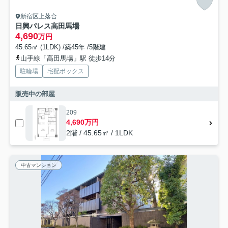
新宿区上落合
日興パレス高田馬場
4,690
万円
45.65㎡ (1LDK) /築45年 /5階建
山手線「高田馬場」駅 徒歩14分
駐輪場
宅配ボックス
販売中の部屋
209
4,690万円
2階 / 45.65㎡ / 1LDK
中古マンション