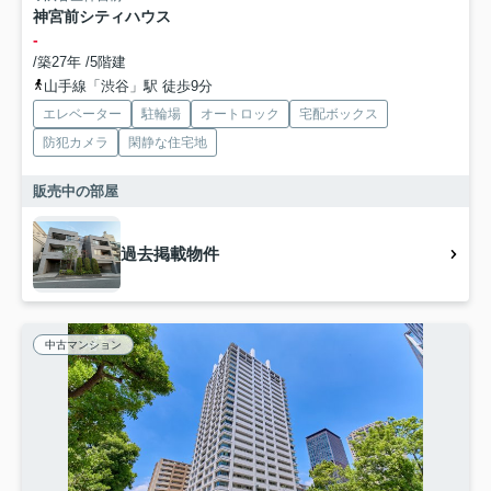
神宮前シティハウス
-
/築27年 /5階建
山手線「渋谷」駅 徒歩9分
エレベーター
駐輪場
オートロック
宅配ボックス
防犯カメラ
閑静な住宅地
販売中の部屋
過去掲載物件
中古マンション