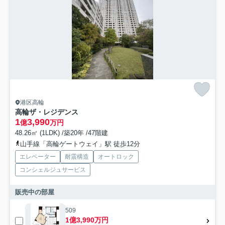
港区高輪
高輪ザ・レジデンス
1
3,990
億
万円
48.26㎡ (1LDK) /築20年 /47階建
山手線「高輪ゲートウェイ」駅 徒歩12分
エレベーター
耐震構造
オートロック
コンシェルジュサービス
販売中の部屋
509
1億3,990万円