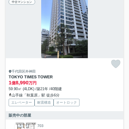
中古マンション
千代田区外神田
TOKYO TIMES TOWER
1
8,990
億
万円
59.90㎡ (4LDK) /築21年 /40階建
山手線「秋葉原」駅 徒歩6分
エレベーター
耐震構造
オートロック
販売中の部屋
703