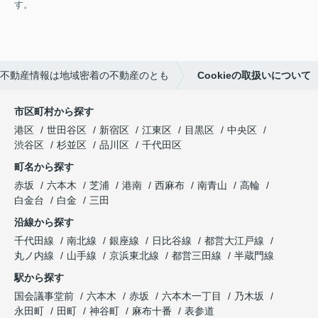
す。
不動産情報は地域密着の不動産のとも
Cookieの取扱いについて
市区町村から探す
港区
世田谷区
新宿区
江東区
目黒区
中央区
渋谷区
杉並区
品川区
千代田区
町名から探す
赤坂
六本木
芝浦
港南
西麻布
南青山
高輪
白金台
白金
三田
沿線から探す
千代田線
南北線
銀座線
日比谷線
都営大江戸線
丸ノ内線
山手線
京浜東北線
都営三田線
半蔵門線
駅から探す
国会議事堂前
六本木
赤坂
六本木一丁目
乃木坂
永田町
田町
神谷町
麻布十番
表参道