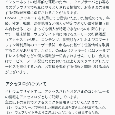
インターネットの効率的な運用のために、ウェブサーバとお客さ
まのブラウザ間で相互にやりとりされる情報で、お客さまの使用
する情報端末機に保存されることがあります。
Cookie（クッキー）を利用してご提供いただいた情報のうち、年
齢、性別、職業、居住地域など個人が特定できない属性情報（組
み合わせることによっても個人が特定できないものに限られま
す）、端末情報、ウェブサイト内におけるユーザーの行動履歴
（アクセスしたURL、コンテンツ、参照順など）およびスマート
フォン等利用時のユーザー承諾・申込みに基づく位置情報を取得
することがあります。ただし、Cookie（クッキー）にはメールア
ドレスや氏名などの個人情報は一切含まれません。なお、会員向
けサービス・メール配信などにおいてはよりカスタマイズしたサ
ービスを提供するため、お客様を識別する情報と関連づける場合
がございます。
アクセスログについて
当社ウェブサイトでは、アクセスされたお客さまのコンピュータ
の情報をアクセスログとして記録しています。
主に以下の目的でアクセスログを使用させていただきます。
（1） ウェブサーバで発生した問題の原因を突き止め解決するため。
（2） ウェブサイトをよりご満足いただけるよう改良するため。