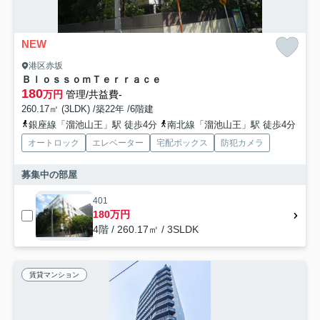
NEW
港区赤坂
ＢｌｏｓｓｏｍＴｅｒｒａｃｅ
180
万円
管理/共益費-
260.17㎡ (3LDK) /築22年 /6階建
銀座線「溜池山王」駅 徒歩4分
南北線「溜池山王」駅 徒歩4分
オートロック
エレベーター
宅配ボックス
防犯カメラ
募集中の部屋
401
180万円
4階 / 260.17㎡ / 3SLDK
賃貸マンション