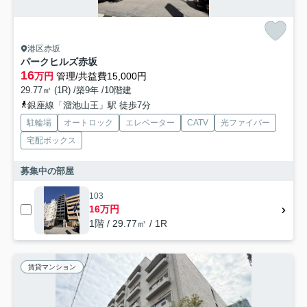
港区赤坂
パークヒルズ赤坂
16
万円
管理/共益費15,000円
29.77㎡ (1R) /築9年 /10階建
銀座線「溜池山王」駅 徒歩7分
駐輪場
オートロック
エレベーター
CATV
光ファイバー
宅配ボックス
募集中の部屋
103
16万円
1階 / 29.77㎡ / 1R
賃貸マンション