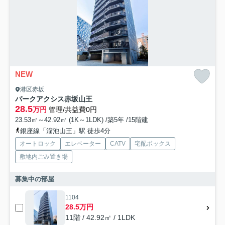
NEW
港区赤坂
パークアクシス赤坂山王
28.5
万円
管理/共益費0円
23.53㎡～42.92㎡ (1K～1LDK) /築5年 /15階建
銀座線「溜池山王」駅 徒歩4分
オートロック
エレベーター
CATV
宅配ボックス
敷地内ごみ置き場
募集中の部屋
1104
28.5万円
11階 / 42.92㎡ / 1LDK