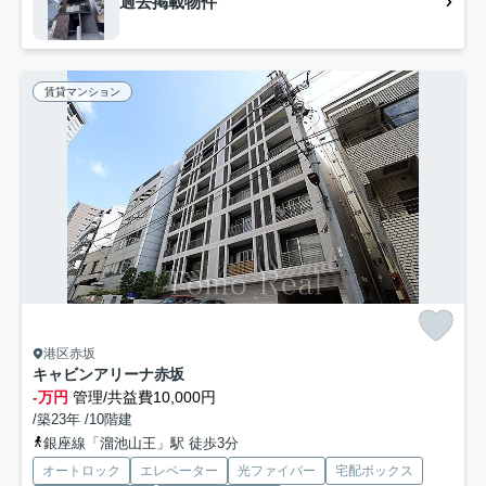
過去掲載物件
賃貸マンション
港区赤坂
キャビンアリーナ赤坂
-万円
管理/共益費10,000円
/築23年 /10階建
銀座線「溜池山王」駅 徒歩3分
オートロック
エレベーター
光ファイバー
宅配ボックス