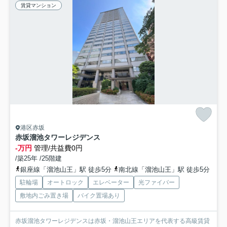
賃貸マンション
港区赤坂
赤坂溜池タワーレジデンス
-万円
管理/共益費0円
/築25年 /25階建
銀座線「溜池山王」駅 徒歩5分
南北線「溜池山王」駅 徒歩5分
駐輪場
オートロック
エレベーター
光ファイバー
敷地内ごみ置き場
バイク置場あり
赤坂溜池タワーレジデンスは赤坂・溜池山王エリアを代表する高級賃貸