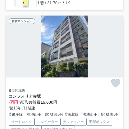
1階 / 31.70㎡ / 1K
賃貸マンション
港区赤坂
コンフォリア赤坂
-万円
管理/共益費15,000円
/築13年 /11階建
銀座線「溜池山王」駅 徒歩5分
南北線「溜池山王」駅 徒歩5分
オートロック
エレベーター
光ファイバー
宅配ボックス