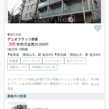
港区赤坂
デュオフラッツ赤坂
-万円
管理/共益費20,000円
/築25年 /8階建
銀座線「溜池山王」駅 徒歩6分
南北線「溜池山王」駅 徒歩6分
駐輪場
オートロック
エレベーター
光ファイバー
宅配ボックス
24時間ゴミ出し可
デュオフラッツ赤坂は赤坂6丁目の高級マンションが建ち並ぶ「氷川町
エリア」にある地上8階建ての一棟賃貸マンションです。斜向...
もっと
見る
募集中の部屋