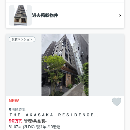
過去掲載物件
賃貸マンション
NEW
港区赤坂
ＴＨＥ ＡＫＡＳＡＫＡ ＲＥＳＩＤＥＮＣＥ Ｓ．Ｏ．Ａ． －ｓｐｉｒｉ
90
万円
管理/共益費-
81.07㎡ (2LDK) /築1年 /10階建