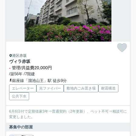
港区赤坂
ヴィラ赤坂
-
管理/共益費20,000円
/築56年 /7階建
銀座線「溜池山王」駅 徒歩9分
エレベーター
光ファイバー
敷地内ごみ置き場
耐震構造
公共下水
6月6日付で定期借家3年⇒普通契約（2年更新）、ペット不可⇒相談可に
変更しました。
募集中の部屋