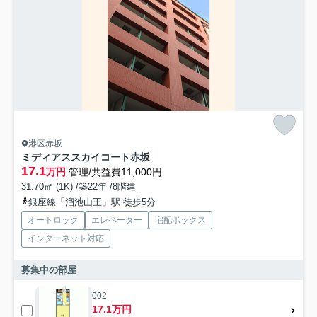
港区赤坂
ミディアススカイコート赤坂
17.1
万円
管理/共益費11,000円
31.70㎡ (1K) /築22年 /8階建
銀座線「溜池山王」駅 徒歩5分
オートロック
エレベーター
宅配ボックス
インターネット対応
募集中の部屋
002
17.1万円