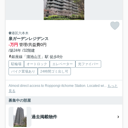
港区六本木
泉ガーデンレジデンス
-万円
管理/共益費0円
/築24年 /32階建
銀座線「溜池山王」駅 徒歩8分
駐輪場
オートロック
エレベーター
光ファイバー
バイク置場あり
24時間ゴミ出し可
Almost direct access to Roppongi‑itchome Station. Located wi...
もっと
見る
募集中の部屋
過去掲載物件