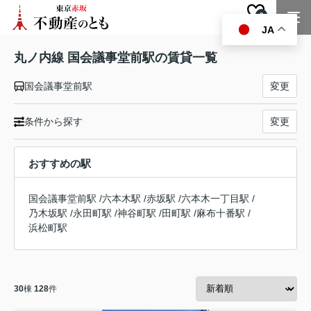
0
お気に入り
JA
丸ノ内線 国会議事堂前駅の賃貸一覧
国会議事堂前駅
変更
条件から探す
変更
おすすめの駅
国会議事堂前駅
/
六本木駅
/
赤坂駅
/
六本木一丁目駅
/
乃木坂駅
/
永田町駅
/
神谷町駅
/
田町駅
/
麻布十番駅
/
浜松町駅
30
棟
128
件