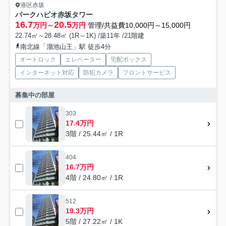
港区赤坂
パークハビオ赤坂タワー
16.7
20.5
万円～
万円
管理/共益費10,000円～15,000円
22.74㎡～28.48㎡ (1R～1K) /築11年 /21階建
南北線「溜池山王」駅 徒歩4分
オートロック
エレベーター
宅配ボックス
インターネット対応
防犯カメラ
フロントサービス
募集中の部屋
303
17.4万円
3階 / 25.44㎡ / 1R
404
16.7万円
4階 / 24.80㎡ / 1R
512
19.3万円
5階 / 27.22㎡ / 1K