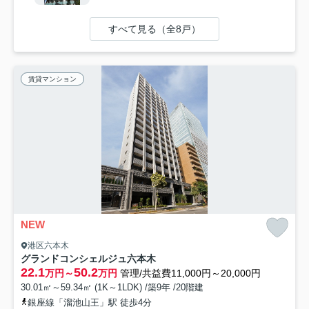
すべて見る（全8戸）
賃貸マンション
NEW
港区六本木
グランドコンシェルジュ六本木
22.1
50.2
万円～
万円
管理/共益費11,000円～20,000円
30.01㎡～59.34㎡ (1K～1LDK) /築9年 /20階建
銀座線「溜池山王」駅 徒歩4分