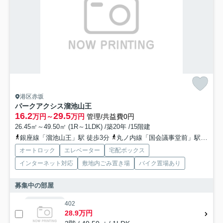
港区赤坂
パークアクシス溜池山王
16.2
29.5
万円～
万円
管理/共益費0円
26.45㎡～49.50㎡ (1R～1LDK) /築20年 /15階建
銀座線「溜池山王」駅 徒歩3分
丸ノ内線「国会議事堂前」駅 徒歩6分
オートロック
エレベーター
宅配ボックス
インターネット対応
敷地内ごみ置き場
バイク置場あり
募集中の部屋
402
28.9万円