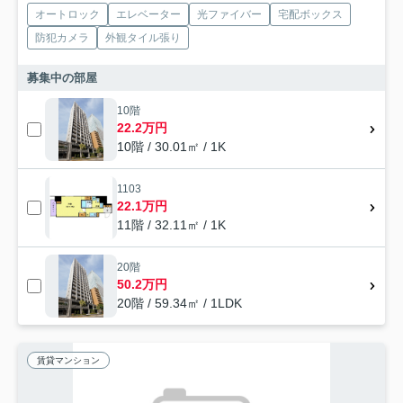
オートロック
エレベーター
光ファイバー
宅配ボックス
防犯カメラ
外観タイル張り
募集中の部屋
10階
22.2万円
10階 / 30.01㎡ / 1K
1103
22.1万円
11階 / 32.11㎡ / 1K
20階
50.2万円
20階 / 59.34㎡ / 1LDK
賃貸マンション