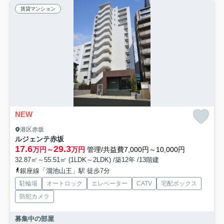
賃貸マンション
NEW
港区赤坂
ルジェンテ赤坂
17.6
29.3
万円～
万円
管理/共益費7,000円～10,000円
32.87㎡～55.51㎡ (1LDK～2LDK) /築12年 /13階建
銀座線「溜池山王」駅 徒歩7分
駐輪場
オートロック
エレベーター
CATV
宅配ボックス
防犯カメラ
募集中の部屋