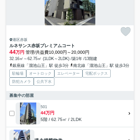
港区赤坂
ルネサンス赤坂プレミアムコート
44
万円
管理/共益費10,000円～20,000円
32.16㎡～62.75㎡ (1LDK～2LDK) /築1年 /13階建
銀座線「溜池山王」駅 徒歩3分
南北線「溜池山王」駅 徒歩3分
駐輪場
オートロック
エレベーター
宅配ボックス
防犯カメラ
公共下水
募集中の部屋
501
44万円
5階 / 62.75㎡ / 2LDK