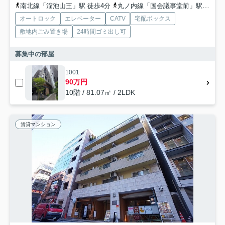
南北線「溜池山王」駅 徒歩4分
丸ノ内線「国会議事堂前」駅 徒歩6分
オートロック
エレベーター
CATV
宅配ボックス
敷地内ごみ置き場
24時間ゴミ出し可
募集中の部屋
1001
90万円
10階 / 81.07㎡ / 2LDK
賃貸マンション