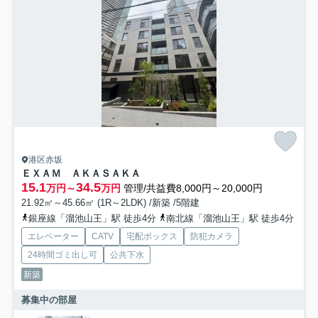
港区赤坂
ＥＸＡＭ ＡＫＡＳＡＫＡ
15.1
34.5
万円～
万円
管理/共益費8,000円～20,000円
21.92㎡～45.66㎡ (1R～2LDK) /新築 /5階建
銀座線「溜池山王」駅 徒歩4分
南北線「溜池山王」駅 徒歩4分
エレベーター
CATV
宅配ボックス
防犯カメラ
24時間ゴミ出し可
公共下水
新築
募集中の部屋