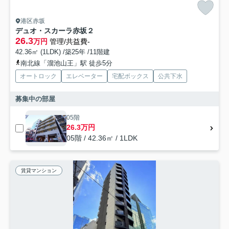
港区赤坂
デュオ・スカーラ赤坂２
26.3
万円
管理/共益費-
42.36㎡ (1LDK) /築25年 /11階建
南北線「溜池山王」駅 徒歩5分
オートロック
エレベーター
宅配ボックス
公共下水
募集中の部屋
05階
26.3万円
05階 / 42.36㎡ / 1LDK
賃貸マンション