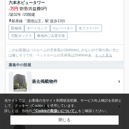
六本木ビュータワー
-万円
管理/共益費0円
/築32年 /20階建
銀座線「溜池山王」駅 徒歩13分
駐輪場
オートロック
エレベーター
光ファイバー
宅配ボックス
敷地内ごみ置き場
このお部屋はバスルームの天井高が1840mmしかないので背の高い方に
は厳しそうです。ベッドルームの天井高は2540mmあ...
もっと見る
募集中の部屋
過去掲載物件
当サイトでは、お客様の当サイト利用状況把握、サービス向上検討を目的と
して、クッキー（Cookie）を使用しています。
過去掲載物件
詳しくは、当社の
「Cookieの取扱いについて」
をご確認ください。
閉じる