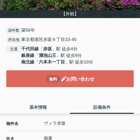
【外観】
築56年
築年数
東京都港区赤坂６丁目10-45
所在地
千代田線
「
赤坂
」駅 徒歩4分
交通
銀座線
「
溜池山王
」駅 徒歩9分
南北線
「
六本木一丁目
」駅 徒歩10分
お問い合わせ
無料
基本情報
設備条件
ヴィラ赤坂
物件名
南東
向き