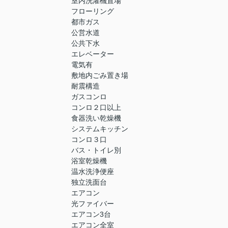
室内洗濯機置場
フローリング
都市ガス
公営水道
公共下水
エレベーター
電気有
敷地内ごみ置き場
耐震構造
ガスコンロ
コンロ２口以上
食器洗い乾燥機
システムキッチン
コンロ３口
バス・トイレ別
浴室乾燥機
温水洗浄便座
独立洗面台
エアコン
光ファイバー
エアコン3台
エアコン全室