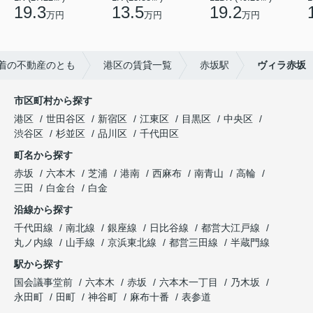
19.3
13.5
19.2
万円
万円
万円
着の不動産のとも
港区の賃貸一覧
赤坂駅
ヴィラ赤坂
市区町村から探す
港区
世田谷区
新宿区
江東区
目黒区
中央区
渋谷区
杉並区
品川区
千代田区
町名から探す
赤坂
六本木
芝浦
港南
西麻布
南青山
高輪
三田
白金台
白金
沿線から探す
千代田線
南北線
銀座線
日比谷線
都営大江戸線
丸ノ内線
山手線
京浜東北線
都営三田線
半蔵門線
駅から探す
国会議事堂前
六本木
赤坂
六本木一丁目
乃木坂
永田町
田町
神谷町
麻布十番
表参道