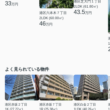
港区芝大門１丁目
33
万円
2LDK (61.80㎡)
43.5
港区六本木７丁目
万円
2LDK (60.00㎡)
46
万円
1
よく見られている物件
港区赤坂２丁目
港区赤坂７丁目
港区白金２丁目
1K (27.22㎡)
1R (25.38㎡)
1LDK (40.26㎡)
1