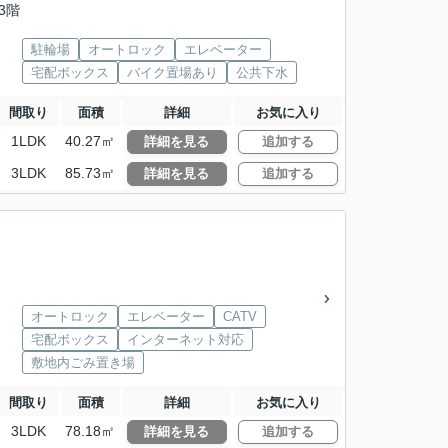
33階
駐輪場
オートロック
エレベーター
宅配ボックス
バイク置場あり
公共下水
間取り
面積
詳細
お気に入り
1LDK
40.27㎡
詳細を見る
追加する
3LDK
85.73㎡
詳細を見る
追加する
オートロック
エレベーター
CATV
宅配ボックス
インターネット対応
敷地内ごみ置き場
間取り
面積
詳細
お気に入り
3LDK
78.18㎡
詳細を見る
追加する