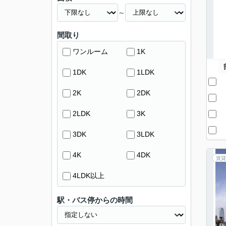
～
間取り
ワンルーム
1K
1DK
1LDK
2K
2DK
2LDK
3K
3DK
3LDK
4K
4DK
賃貸
4LDK以上
駅・バス停からの時間