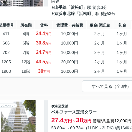
階建
山手線
「
浜松町
」駅 徒歩3分
京浜東北線
「
浜松町
」駅 徒歩3分
部屋番号
所在階
賃料
管理費・共益費
敷金/保証金
礼金
24.4
411
4階
10,000円
2ヶ月
1ヶ月
万円
30.8
606
6階
10,000円
2ヶ月
1ヶ月
万円
24.7
702
7階
10,000円
2ヶ月
1ヶ月
万円
43.5
1205
12階
20,000円
2ヶ月
1ヶ月
万円
30
1903
19階
10,000円
2ヶ月
1ヶ月
万円
すべて見る（全8件）
マンション
港区
芝浦
ベルファース芝浦タワー
27.4
38
万円～
万円
管理/共益費12,000円
53.80㎡～69.78㎡ (1LDK～2LDK) /築16年 /