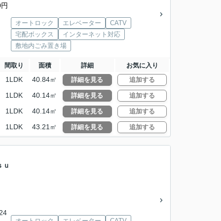
0円
オートロック
エレベーター
CATV
宅配ボックス
インターネット対応
敷地内ごみ置き場
間取り
面積
詳細
お気に入り
1LDK
40.84㎡
詳細を見る
追加する
1LDK
40.14㎡
詳細を見る
追加する
1LDK
40.14㎡
詳細を見る
追加する
1LDK
43.21㎡
詳細を見る
追加する
ｓｕ
24
オートロック
エレベーター
CATV