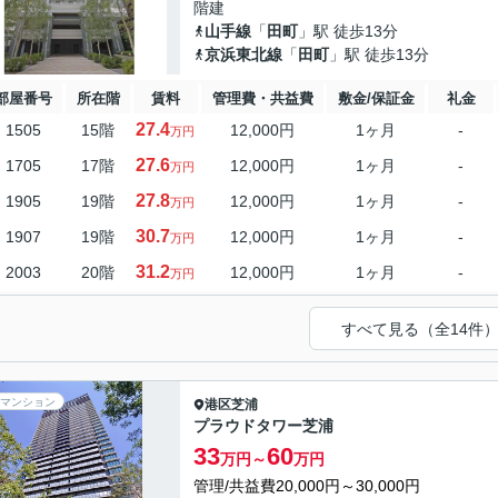
階建
山手線
「
田町
」駅 徒歩13分
京浜東北線
「
田町
」駅 徒歩13分
部屋番号
所在階
賃料
管理費・共益費
敷金/保証金
礼金
27.4
1505
15階
12,000円
1ヶ月
-
万円
27.6
1705
17階
12,000円
1ヶ月
-
万円
27.8
1905
19階
12,000円
1ヶ月
-
万円
30.7
1907
19階
12,000円
1ヶ月
-
万円
31.2
2003
20階
12,000円
1ヶ月
-
万円
すべて見る（全14件
マンション
港区
芝浦
プラウドタワー芝浦
33
60
万円～
万円
管理/共益費20,000円～30,000円