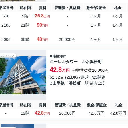
部屋番号
所在階
賃料
管理費・共益費
敷金/保証金
礼金
26.8
508
5階
-
1ヶ月
1ヶ月
万円
90
2106
21階
-
1ヶ月
1ヶ月
万円
48
3008
30階
20,000円
1ヶ月
1ヶ月
万円
マンション
港区
海岸
ローレルタワー ルネ浜松町
42.8
万円
管理/共益費20,000円
62.32㎡ (2LDK) /築6年 /23階建
山手線
「
浜松町
」駅 徒歩12分
部屋番号
所在階
賃料
管理費・共益費
敷金/保証金
礼金
42.8
-
12階
20,000円
42.8万円
42.8万円
万円