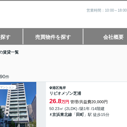
営業時間：10:00～1
を探す
売買物件を探す
会社概要
の賃貸一覧
90
件
マンション
港区
海岸
リビオメゾン芝浦
26.8
万円
管理/共益費20,000円
50.23㎡ (2LDK) /築1年 /14階建
京浜東北線
「
田町
」駅 徒歩15分