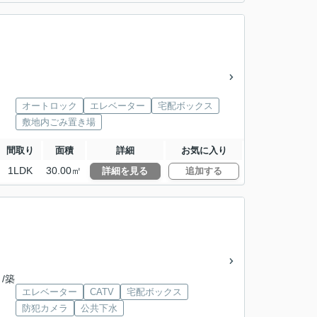
オートロック
エレベーター
宅配ボックス
敷地内ごみ置き場
間取り
面積
詳細
お気に入り
1LDK
30.00㎡
詳細を見る
追加する
 /築
エレベーター
CATV
宅配ボックス
防犯カメラ
公共下水