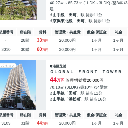
40.27㎡～85.73㎡ (1LDK～3LDK) /築3年 /
建
山手線
「
田町
」駅 徒歩11分
京浜東北線
「
田町
」駅 徒歩11分
部屋番号
所在階
賃料
管理費・共益費
敷金/保証金
礼金
33
-
28階
20,000円
1ヶ月
1ヶ月
万円
60
3010
30階
30,000円
1ヶ月
1ヶ月
万円
マンション
港区
芝浦
ＧＬＯＢＡＬ ＦＲＯＮＴ ＴＯＷＥＲ
44
万円
管理/共益費20,000円
78.18㎡ (3LDK) /築10年 /34階建
山手線
「
田町
」駅 徒歩11分
山手線
「
浜松町
」駅 徒歩16分
部屋番号
所在階
賃料
管理費・共益費
敷金/保証金
礼金
44
3109
31階
20,000円
1ヶ月
1ヶ月
万円