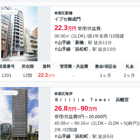
マンション
港区
新橋
イプセ御成門
22.3
万円
管理/共益費-
30.00㎡ (1LDK) /築1年未満 /15階建
山手線
「
新橋
」駅 徒歩11分
山手線
「
浜松町
」駅 徒歩13分
部屋番号
所在階
賃料
管理費・共益費
敷金/保証金
礼金
22.3
1201
12階
-
1ヶ月
2ヶ月
万円
マンション
港区
海岸
Ｂｒｉｌｌｉａ Ｔｏｗｅｒ 浜離宮
26.8
90
万円～
万円
管理/共益費0円～20,000円
40.08㎡～90.16㎡ (1LDK～2LDK＋S(納戸))
2年 /32階建
山手線
「
浜松町
」駅 徒歩5分