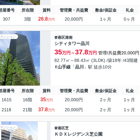
部屋番号
所在階
賃料
管理費・共益費
敷金/保証金
礼金
26.8
307
3階
20,000円
1ヶ月
0ヶ月
万円
マンション
港区
港南
シティタワー品川
35
37.8
万円～
万円
管理/共益費20,000円
82.77㎡～88.43㎡ (3LDK) /築18年 /43階建
山手線
「
品川
」駅 徒歩10分
部屋番号
所在階
賃料
管理費・共益費
敷金/保証金
礼金
35
1615
16階
20,000円
2ヶ月
1ヶ月
万円
37.8
2118
21階
20,000円
2ヶ月
1ヶ月
万円
マンション
港区
芝
ＫＤＸレジデンス芝公園