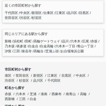
近くの市区町村から探す
千代田区
中央区
新宿区
台東区
江東区
品川区
目黒区
世田谷区
渋谷区
杉並区
同じエリアにある駅から探す
新橋
浜松町
田町
高輪ゲートウェイ
品川
六本木
広尾
赤坂
乃木坂
表参道
白金台
白金高輪
六本木一丁目
青山一丁目
汐留
三田
泉岳寺
高輪台
芝浦ふ頭
お台場海浜公園
市区町村から探す
港区
世田谷区
新宿区
江東区
目黒区
中央区
渋谷区
杉並区
品川区
千代田区
町名から探す
赤坂
六本木
芝浦
港南
西麻布
南青山
高輪
西新橋
三田
白金