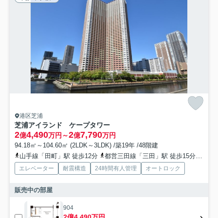
港区芝浦
芝浦アイランド ケープタワー
2
4,490
2
7,790
億
万円～
億
万円
94.18㎡～104.60㎡ (2LDK～3LDK) /築19年 /48階建
山手線「田町」駅 徒歩12分
都営三田線「三田」駅 徒歩15分
ゆり
エレベーター
耐震構造
24時間有人管理
オートロック
販売中の部屋
904
2億4,490万円