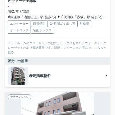
ビヴァーチェ赤坂
-
/築27年 /7階建
銀座線「溜池山王」駅 徒歩3分
千代田線「赤坂」駅 徒歩6分
南北
エレベーター
耐震構造
24時間ゴミ出し可
駐輪場
オートロック
宅配ボックス
ベッドルームのクローゼットの他にリビングにもマルチウォークインク
ローゼットがあり収納豊富です。新規リノベーション済みで、...
もっと
見る
販売中の部屋
過去掲載物件
中古マンション