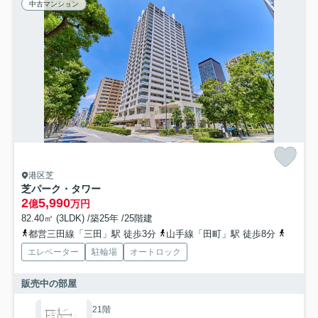
中古マンション
港区芝
芝パーク・タワー
2
5,990
億
万円
82.40㎡ (3LDK) /築25年 /25階建
都営三田線「三田」駅 徒歩3分
山手線「田町」駅 徒歩8分
京浜東
エレベーター
駐輪場
オートロック
販売中の部屋
21階