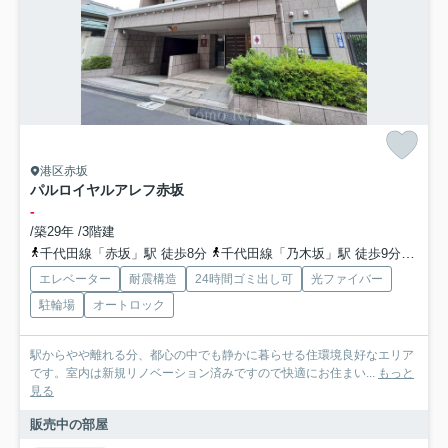
港区赤坂
パルロイヤルアレフ赤坂
-
/築29年 /3階建
千代田線「赤坂」駅 徒歩8分
千代田線「乃木坂」駅 徒歩9分
銀座
エレベーター
耐震構造
24時間ゴミ出し可
光ファイバー
駐輪場
オートロック
駅からやや離れる分、都心の中でも静かに暮らせる住環境良好なエリア
です。室内は新規リノベーション済みですので快適にお住まい...
もっと
見る
販売中の部屋