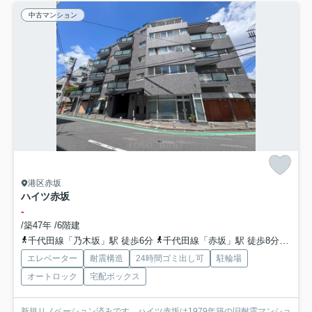
中古マンション
港区赤坂
ハイツ赤坂
-
/築47年 /6階建
千代田線「乃木坂」駅 徒歩6分
千代田線「赤坂」駅 徒歩8分
半蔵
エレベーター
耐震構造
24時間ゴミ出し可
駐輪場
オートロック
宅配ボックス
新規リノベーション済みです。ハイツ赤坂は1979年築の旧耐震マンショ