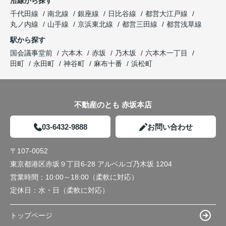
沿線から探す
千代田線
南北線
銀座線
日比谷線
都営大江戸線
丸ノ内線
山手線
京浜東北線
都営三田線
都営浅草線
駅から探す
国会議事堂前
六本木
赤坂
乃木坂
六本木一丁目
田町
永田町
神谷町
麻布十番
浜松町
不動産のとも 赤坂本店
03-6432-9888
お問い合わせ
〒107-0052
東京都港区赤坂９丁目6-28 アルベルゴ乃木坂 1204
営業時間：
10:00～18:00（柔軟に対応）
定休日：
水・日（柔軟に対応）
トップページ