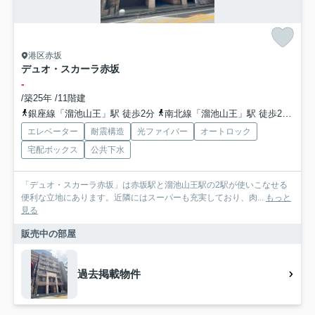
港区赤坂
デュオ・スカーラ赤坂
-
/築25年 /11階建
銀座線「溜池山王」駅 徒歩2分
南北線「溜池山王」駅 徒歩2分
千
エレベーター
耐震構造
光ファイバー
オートロック
宅配ボックス
公共下水
「デュオ・スカーラ赤坂」は赤坂駅と溜池山王駅の2駅が使いこなせる
便利な立地にあります。近隣にはスーパーも充実しており、肉...
もっと
見る
販売中の部屋
過去掲載物件