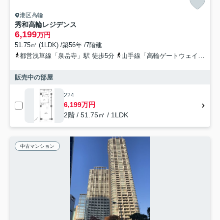
港区高輪
秀和高輪レジデンス
6,199
万円
51.75㎡ (1LDK) /築56年 /7階建
都営浅草線「泉岳寺」駅 徒歩5分
山手線「高輪ゲートウェイ」駅 徒歩10分
販売中の部屋
224
6,199万円
2階 / 51.75㎡ / 1LDK
中古マンション