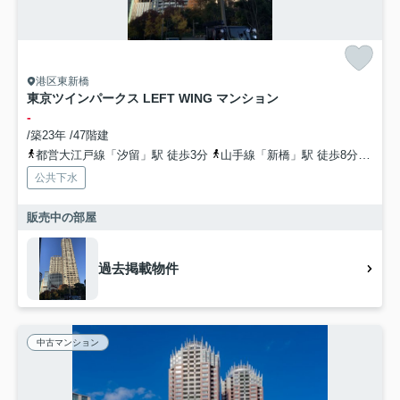
港区東新橋
東京ツインパークス LEFT WING マンション
-
/築23年 /47階建
都営大江戸線「汐留」駅 徒歩3分
山手線「新橋」駅 徒歩8分
山手
公共下水
販売中の部屋
過去掲載物件
中古マンション