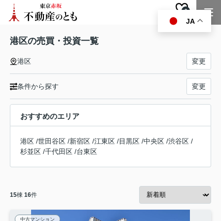
0
お気に入り
JA
港区の売買・投資一覧
港区
変更
条件から探す
変更
おすすめのエリア
港区
/
世田谷区
/
新宿区
/
江東区
/
目黒区
/
中央区
/
渋谷区
/
杉並区
/
千代田区
/
台東区
15
棟
16
件
中古マンション