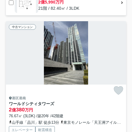
2億5,990万円
21階 / 82.40㎡ / 3LDK
中古マンション
港区港南
ワールドシティタワーズ
2
380
億
万円
76.67㎡ (3LDK) /築20年 /42階建
山手線「品川」駅 徒歩13分
東京モノレール「天王洲アイル」駅 徒歩8分
エレベーター
耐震構造