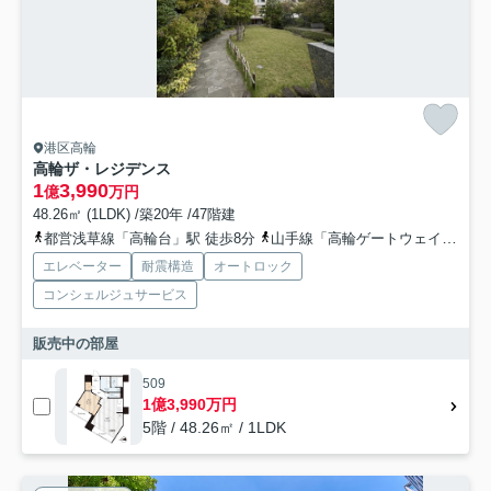
港区高輪
高輪ザ・レジデンス
1
3,990
億
万円
48.26㎡ (1LDK) /築20年 /47階建
都営浅草線「高輪台」駅 徒歩8分
山手線「高輪ゲートウェイ」駅 徒歩12分
エレベーター
耐震構造
オートロック
コンシェルジュサービス
販売中の部屋
509
1億3,990万円
5階 / 48.26㎡ / 1LDK