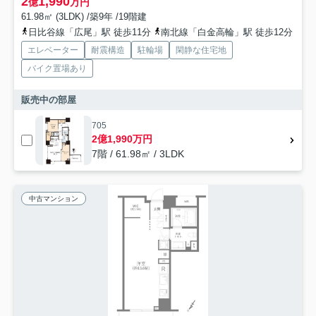
2
1,990
億
万円
61.98㎡ (3LDK) /築9年 /19階建
日比谷線「広尾」駅 徒歩11分
南北線「白金高輪」駅 徒歩12分
エレベーター
耐震構造
駐輪場
閑静な住宅地
バイク置場あり
販売中の部屋
705
2億1,990万円
7階 / 61.98㎡ / 3LDK
中古マンション