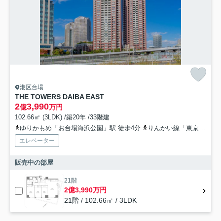
港区台場
THE TOWERS DAIBA EAST
2
3,990
億
万円
102.66㎡ (3LDK) /築20年 /33階建
ゆりかもめ「お台場海浜公園」駅 徒歩4分
りんかい線「東京テレポート」駅 徒歩6分
エレベーター
販売中の部屋
21階
2億3,990万円
21階 / 102.66㎡ / 3LDK