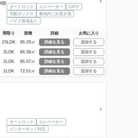
14階
オートロック
エレベーター
CATV
宅配ボックス
敷地内ごみ置き場
バイク置場あり
間取り
面積
詳細
お気に入り
2SLDK
95.25㎡
詳細を見る
追加する
3LDK
86.36㎡
詳細を見る
追加する
2LDK
85.07㎡
詳細を見る
追加する
2LDK
72.51㎡
詳細を見る
追加する
オートロック
エレベーター
インターネット対応