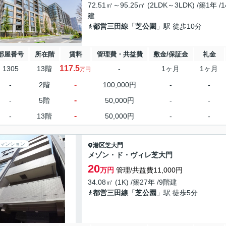
72.51㎡～95.25㎡ (2LDK～3LDK) /築1年 /
建
都営三田線
「
芝公園
」駅 徒歩10分
部屋番号
所在階
賃料
管理費・共益費
敷金/保証金
礼金
117.5
1305
13階
-
1ヶ月
1ヶ月
万円
-
-
2階
100,000円
-
-
-
-
5階
50,000円
-
-
-
-
13階
50,000円
-
-
マンション
港区
芝大門
メゾン・ド・ヴィレ芝大門
20
万円
管理/共益費11,000円
34.08㎡ (1K) /築27年 /9階建
都営三田線
「
芝公園
」駅 徒歩5分