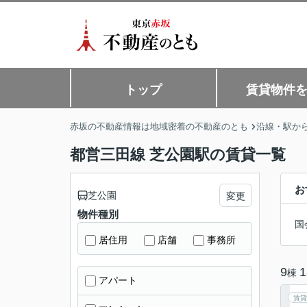
トップ
賃貸物件
赤坂の不動産情報は地域密着の不動産のとも
沿線・駅か
都営三田線 芝公園駅の賃貸一覧
お
芝公園
変更
物件種別
国
居住用
店舗
事務所
9
1
棟
アパート
賃貸