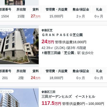
部屋番号
所在階
賃料
管理費・共益費
敷金/保証金
礼金
27
1504
15階
15,000円
2ヶ月
0ヶ月
万円
マンション
港区
芝
ＧＲＡＮ ＰＡＳＥＯ芝公園
24
万円
管理/共益費18,000円
42.39㎡ (2LDK) /築3年 /5階建
都営三田線
「
芝公園
」駅 徒歩6分
部屋番号
所在階
賃料
管理費・共益費
敷金/保証金
礼金
24
201
2階
18,000円
0ヶ月
0ヶ月
万円
マンション
港区
三田
三田ガーデンヒルズ イーストヒル
117.5
万円
管理/共益費0円～100,000円