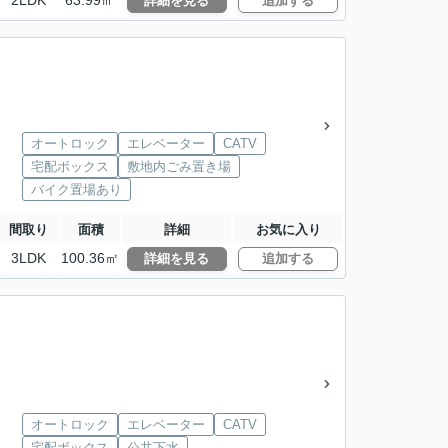
2LDK
63.99㎡
詳細を見る
追加する
オートロック
エレベーター
CATV
宅配ボックス
敷地内ごみ置き場
バイク置場あり
間取り
面積
詳細
お気に入り
3LDK
100.36㎡
詳細を見る
追加する
オートロック
エレベーター
CATV
宅配ボックス
公共下水