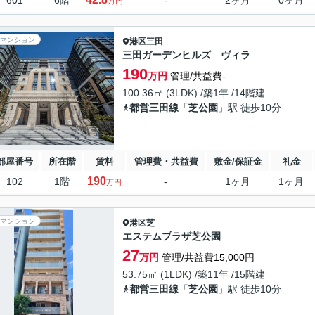
601
6階
-
2ヶ月
0ヶ月
万円
マンション
港区
三田
三田ガーデンヒルズ ヴィラ
190
万円
管理/共益費-
100.36㎡ (3LDK) /築1年 /14階建
都営三田線
「
芝公園
」駅 徒歩10分
部屋番号
所在階
賃料
管理費・共益費
敷金/保証金
礼金
190
102
1階
-
1ヶ月
1ヶ月
万円
マンション
港区
芝
エステムプラザ芝公園
27
万円
管理/共益費15,000円
53.75㎡ (1LDK) /築11年 /15階建
都営三田線
「
芝公園
」駅 徒歩10分