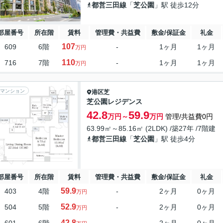
都営三田線
「
芝公園
」駅 徒歩12分
部屋番号
所在階
賃料
管理費・共益費
敷金/保証金
礼金
107
609
6階
-
1ヶ月
1ヶ月
万円
110
716
7階
-
1ヶ月
1ヶ月
万円
マンション
港区
芝
芝公園レジデンス
42.8
59.9
万円～
万円
管理/共益費0円
63.99㎡～85.16㎡ (2LDK) /築27年 /7階建
都営三田線
「
芝公園
」駅 徒歩4分
部屋番号
所在階
賃料
管理費・共益費
敷金/保証金
礼金
59.9
403
4階
-
2ヶ月
0ヶ月
万円
52.9
504
5階
-
2ヶ月
0ヶ月
万円
42.8