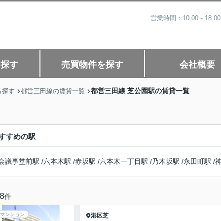
営業時間：10:00～1
を探す
売買物件を探す
会社概要
都営三田線 芝公園駅の賃貸一覧
ら探す
都営三田線の賃貸一覧
すすめの駅
会議事堂前駅
/
六本木駅
/
赤坂駅
/
六本木一丁目駅
/
乃木坂駅
/
永田町駅
/
8
件
マンション
港区
芝