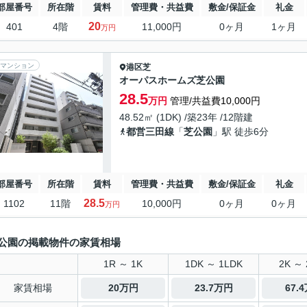
部屋番号
所在階
賃料
管理費・共益費
敷金/保証金
礼金
20
401
4階
11,000円
0ヶ月
1ヶ月
万円
マンション
港区
芝
オーパスホームズ芝公園
28.5
万円
管理/共益費10,000円
48.52㎡ (1DK) /築23年 /12階建
都営三田線
「
芝公園
」駅 徒歩6分
部屋番号
所在階
賃料
管理費・共益費
敷金/保証金
礼金
28.5
1102
11階
10,000円
0ヶ月
0ヶ月
万円
公園の掲載物件の家賃相場
1R ～ 1K
1DK ～ 1LDK
2K ～ 
家賃相場
20万円
23.7万円
67.