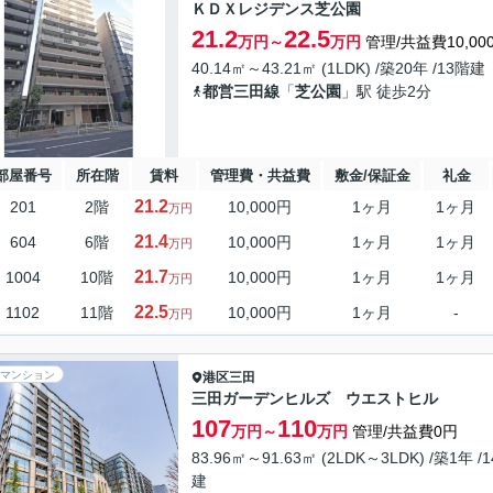
ＫＤＸレジデンス芝公園
21.2
22.5
万円～
万円
管理/共益費10,00
40.14㎡～43.21㎡ (1LDK) /築20年 /13階建
都営三田線
「
芝公園
」駅 徒歩2分
部屋番号
所在階
賃料
管理費・共益費
敷金/保証金
礼金
21.2
201
2階
10,000円
1ヶ月
1ヶ月
万円
21.4
604
6階
10,000円
1ヶ月
1ヶ月
万円
21.7
1004
10階
10,000円
1ヶ月
1ヶ月
万円
22.5
1102
11階
10,000円
1ヶ月
-
万円
マンション
港区
三田
三田ガーデンヒルズ ウエストヒル
107
110
万円～
万円
管理/共益費0円
83.96㎡～91.63㎡ (2LDK～3LDK) /築1年 /
建