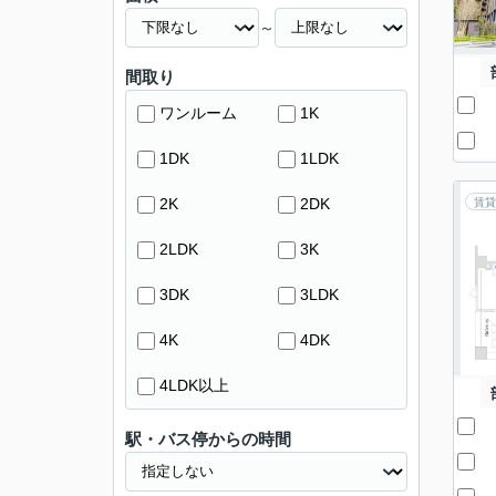
～
間取り
ワンルーム
1K
1DK
1LDK
2K
2DK
賃貸
2LDK
3K
3DK
3LDK
4K
4DK
4LDK以上
駅・バス停からの時間