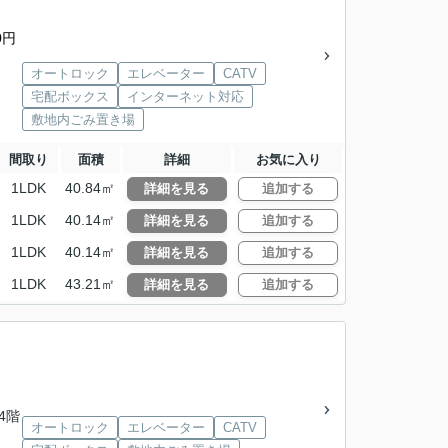
0円
オートロック
エレベーター
CATV
宅配ボックス
インターネット対応
敷地内ごみ置き場
間取り
面積
詳細
お気に入り
1LDK
40.84㎡
詳細を見る
追加する
1LDK
40.14㎡
詳細を見る
追加する
1LDK
40.14㎡
詳細を見る
追加する
1LDK
43.21㎡
詳細を見る
追加する
14階
オートロック
エレベーター
CATV