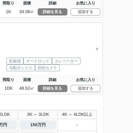
間取り
面積
詳細
お気に入り
1K
34.08㎡
詳細を見る
追加する
駐輪場
オートロック
エレベーター
宅配ボックス
防犯カメラ
間取り
面積
詳細
お気に入り
1DK
48.52㎡
詳細を見る
追加する
2LDK
3K ～ 3LDK
4K ～ 4LDK以上
4万円
150万円
-