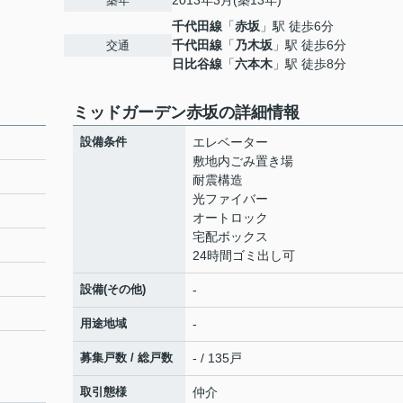
2013年3月(築13年)
築年
千代田線
「
赤坂
」駅 徒歩6分
千代田線
「
乃木坂
」駅 徒歩6分
交通
日比谷線
「
六本木
」駅 徒歩8分
ミッドガーデン赤坂の詳細情報
設備条件
エレベーター
敷地内ごみ置き場
耐震構造
光ファイバー
オートロック
宅配ボックス
24時間ゴミ出し可
設備(その他)
-
用途地域
-
募集戸数 / 総戸数
- / 135戸
取引態様
仲介