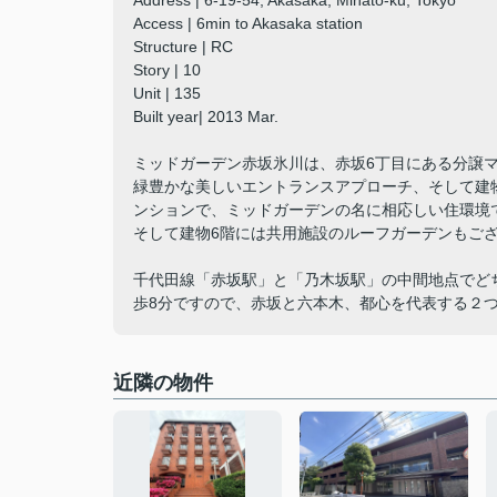
Address | 6-19-54, Akasaka, Minato-ku, Tokyo
Access | 6min to Akasaka station
Structure | RC
Story | 10
Unit | 135
Built year| 2013 Mar.
ミッドガーデン赤坂氷川は、赤坂6丁目にある分譲
緑豊かな美しいエントランスアプローチ、そして建
ンションで、ミッドガーデンの名に相応しい住環境
そして建物6階には共用施設のルーフガーデンもご
千代田線「赤坂駅」と「乃木坂駅」の中間地点でど
歩8分ですので、赤坂と六本木、都心を代表する２
近隣の物件