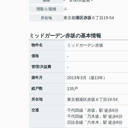
-
管理/共益費
-
価格
-/-
間取り/面積
東京都
港区
赤坂
６丁目19-54
所在地
ミッドガーデン赤坂の基本情報
物件名
ミッドガーデン赤坂
価格
-
管理/共益費
-
築年月
2013年3月（築13年）
総戸数
135戸
所在地
東京都
港区
赤坂
６丁目19-54
交通
千代田線
「
赤坂
」駅 徒歩6分
千代田線
「
乃木坂
」駅 徒歩6分
日比谷線
「
六本木
」駅 徒歩8分