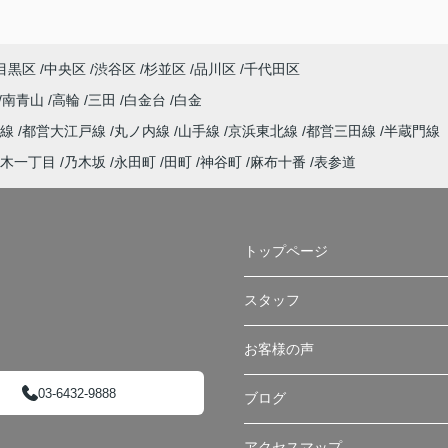
目黒区
中央区
渋谷区
杉並区
品川区
千代田区
南青山
高輪
三田
白金台
白金
谷線
都営大江戸線
丸ノ内線
山手線
京浜東北線
都営三田線
半蔵門線
木一丁目
乃木坂
永田町
田町
神谷町
麻布十番
表参道
トップページ
スタッフ
お客様の声
03-6432-9888
ブログ
アクセスマップ