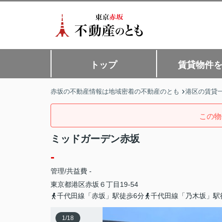
トップ
賃貸物件
赤坂の不動産情報は地域密着の不動産のとも
港区の賃貸
この物
ミッドガーデン赤坂
-
管理/共益費 -
東京都
港区
赤坂
６丁目19-54
千代田線「赤坂」駅徒歩6分
千代田線「乃木坂」駅
1
/
18