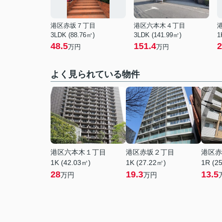
港区赤坂７丁目
港区六本木４丁目
3LDK (88.76㎡)
3LDK (141.99㎡)
1
48.5
151.4
2
万円
万円
よく見られている物件
港区六本木１丁目
港区赤坂２丁目
港区赤
1K (42.03㎡)
1K (27.22㎡)
1R (2
28
19.3
13.5
万円
万円