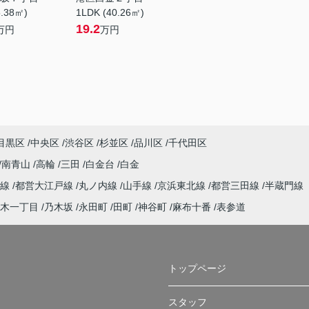
5.38㎡)
1LDK (40.26㎡)
19.2
万円
万円
目黒区
中央区
渋谷区
杉並区
品川区
千代田区
南青山
高輪
三田
白金台
白金
谷線
都営大江戸線
丸ノ内線
山手線
京浜東北線
都営三田線
半蔵門線
木一丁目
乃木坂
永田町
田町
神谷町
麻布十番
表参道
トップページ
スタッフ