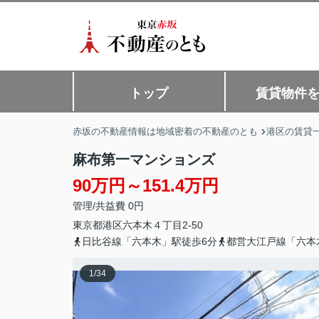
トップ
賃貸物件
赤坂の不動産情報は地域密着の不動産のとも
港区の賃貸
麻布第一マンションズ
90万円～151.4万円
管理/共益費 0円
東京都
港区
六本木
４丁目2-50
日比谷線「六本木」駅徒歩6分
都営大江戸線「六本
1
/
34