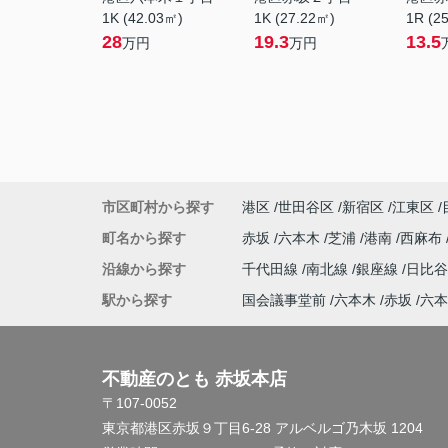
1K (42.03㎡)
1K (27.22㎡)
1R (2
28
19.3
13.5
万円
万円
市区町村から探す
港区
世田谷区
新宿区
江東区
町名から探す
赤坂
六本木
芝浦
港南
西麻布
沿線から探す
千代田線
南北線
銀座線
日比
駅から探す
国会議事堂前
六本木
赤坂
六本
不動産のとも 赤坂本店
〒107-0052
東京都港区赤坂９丁目6-28 アルベルゴ乃木坂 1204