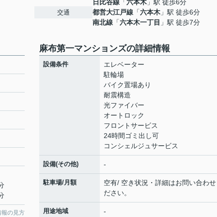
日比谷線
「
六本木
」駅 徒歩6分
都営大江戸線
「
六本木
」駅 徒歩6分
交通
南北線
「
六本木一丁目
」駅 徒歩7分
麻布第一マンションズの詳細情報
設備条件
エレベーター
駐輪場
バイク置場あり
耐震構造
光ファイバー
オートロック
フロントサービス
24時間ゴミ出し可
コンシェルジュサービス
設備(その他)
-
駐車場/月額
空有/ 空き状況・詳細はお問い合わせ
分
ださい。
分
用途地域
-
情報の見方