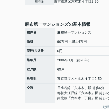
東京都
港区
六本木
４丁目2-50
所在地
麻布第一マンションズの基本情報
物件名
麻布第一マンションズ
価格
90万円～151.4万円
管理/共益費
0円
築年月
2006年1月（築20年）
総戸数
69戸
所在地
東京都
港区
六本木
４丁目2-50
交通
日比谷線
「
六本木
」駅 徒歩6分
都営大江戸線
「
六本木
」駅 徒歩6
南北線
「
六本木一丁目
」駅 徒歩7