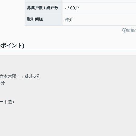
募集戸数 / 総戸数
- / 69戸
取引態様
仲介
情報
ポイント)
六本木駅」」徒歩6分
分
ート造）