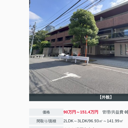
【外観】
90万円～151.4万円
管理/共益費
0
価格
2LDK～3LDK/96.93㎡～141.99㎡
間取り/面積