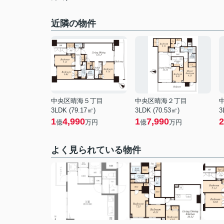
近隣の物件
中央区晴海５丁目
中央区晴海２丁目
3LDK (79.17㎡)
3LDK (70.53㎡)
3
1
4,990
1
7,990
2
億
万円
億
万円
よく見られている物件