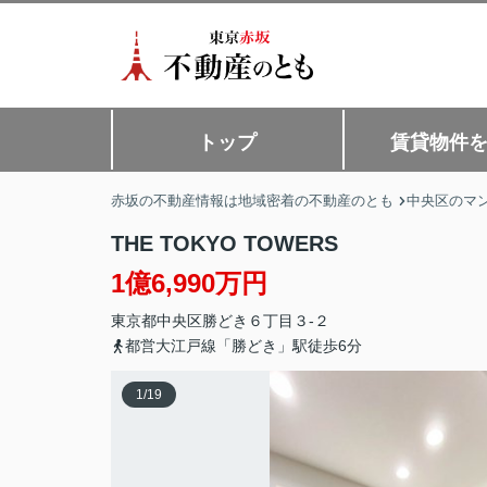
トップ
賃貸物件
赤坂の不動産情報は地域密着の不動産のとも
中央区のマン
THE TOKYO TOWERS
1億6,990万円
東京都
中央区
勝どき
６丁目３-２
都営大江戸線「勝どき」駅徒歩6分
1
/
19