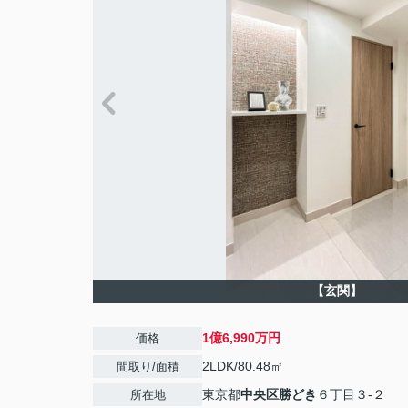
【玄関】
1億6,990万円
価格
2LDK/80.48㎡
間取り/面積
東京都
中央区
勝どき
６丁目３-２
所在地