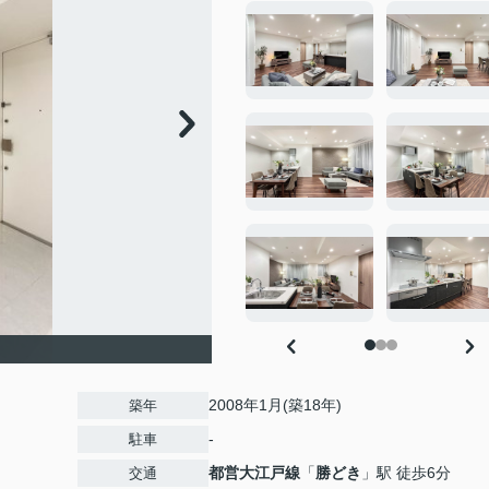
2008年1月(築18年)
築年
-
駐車
都営大江戸線
「
勝どき
」駅 徒歩6分
交通