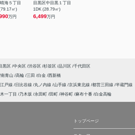
晴海５丁目
目黒区中目黒１丁目
(79.17㎡)
1DK (28.79㎡)
990
6,499
万円
万円
目黒区
中央区
渋谷区
杉並区
品川区
千代田区
南青山
高輪
三田
白金
西新橋
大江戸線
日比谷線
丸ノ内線
山手線
京浜東北線
都営三田線
半蔵門線
木一丁目
乃木坂
永田町
田町
神谷町
麻布十番
白金高輪
トップページ