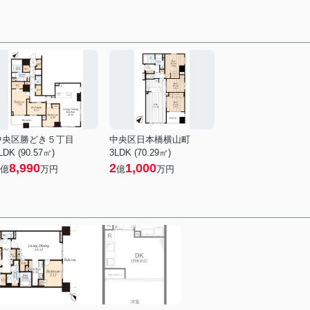
中央区勝どき５丁目
中央区日本橋横山町
LDK (90.57㎡)
3LDK (70.29㎡)
8,990
2
1,000
億
万円
億
万円