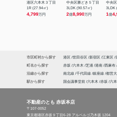
港区六本木３丁目
中央区勝どき５丁目
中央区
1R (27.94㎡)
3LDK (90.57㎡)
3LDK 
4,799
2
8,990
1
4,
万円
億
万円
億
市区町村から探す
港区
世田谷区
新宿区
江東区
町名から探す
赤坂
六本木
芝浦
港南
西麻布
沿線から探す
南北線
千代田線
銀座線
都営
駅から探す
国会議事堂前
六本木
赤坂
六本
不動産のとも 赤坂本店
〒107-0052
東京都港区赤坂９丁目6-28 アルベルゴ乃木坂 1204