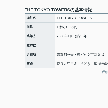
THE TOKYO TOWERSの基本情報
物件名
THE TOKYO TOWERS
価格
1億6,990万円
築年月
2008年1月（築18年）
総戸数
-
所在地
東京都
中央区
勝どき
６丁目３-２
交通
都営大江戸線
「
勝どき
」駅 徒歩6