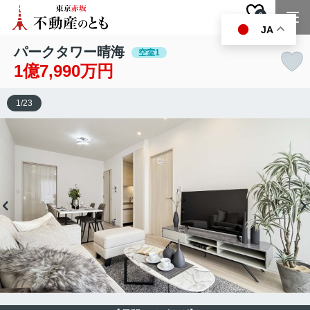
0
お気に入り
JA
パークタワー晴海
空室1
1億7,990万円
1
/
23