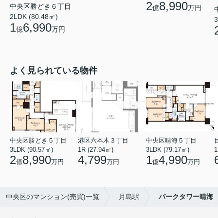
2
8,990
中央区勝どき６丁目
億
万円
2LDK (80.48㎡)
3
1
6,990
億
万円
よく見られている物件
中央区勝どき５丁目
港区六本木３丁目
中央区晴海５丁目
3LDK (90.57㎡)
1R (27.94㎡)
3LDK (79.17㎡)
1
2
8,990
4,799
1
4,990
億
万円
万円
億
万円
中央区のマンション(売買)一覧
月島駅
パークタワー晴海