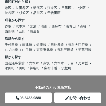
市区町村から探す
港区
世田谷区
新宿区
江東区
目黒区
中央区
渋谷区
杉並区
品川区
千代田区
町名から探す
赤坂
六本木
芝浦
港南
西麻布
南青山
高輪
西新橋
三田
白金台
沿線から探す
千代田線
南北線
銀座線
日比谷線
都営大江戸線
丸ノ内線
山手線
京浜東北線
都営三田線
半蔵門線
駅から探す
国会議事堂前
六本木
赤坂
六本木一丁目
乃木坂
永田町
田町
神谷町
麻布十番
浜松町
不動産のとも 赤坂本店
03-6432-9888
お問い合わせ