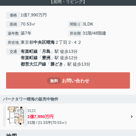
【居間・リビング】
1億7,990万円
価格
70.53㎡
3LDK
面積
間取り
築7年
31階/48階建
築年数
所在階
東京都
中央区
晴海
２丁目２-４２
所在地
有楽町線
「
月島
」駅 徒歩13分
交通
有楽町線
「
豊洲
」駅 徒歩12分
都営大江戸線
「
勝どき
」駅 徒歩13分
お問い合わせ
無料
パークタワー晴海の販売中物件
3122
1億7,990万円
31階 / 21.33坪(70.53㎡)