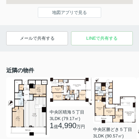
地図アプリで見る
メールで共有する
LINEで共有する
近隣の物件
中央区晴海５丁目
3LDK (79.17㎡)
1
4,990
億
万円
中央区勝どき５丁目
3LDK (90.57㎡)