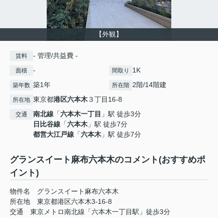
【外観】
- 管理/共益費 -
賃料
-
1K
面積
間取り
築1年
2階/14階建
築年数
所在階
東京都
港区
六本木
３丁目16-8
所在地
南北線
「
六本木一丁目
」駅 徒歩3分
交通
日比谷線
「
六本木
」駅 徒歩7分
都営大江戸線
「
六本木
」駅 徒歩7分
グランスイート麻布六本木のコメント(おすすめポ
イント)
物件名 グランスイート麻布六本木
所在地 東京都港区六本木3-16-8
交通 東京メトロ南北線「六本木一丁目駅」徒歩3分