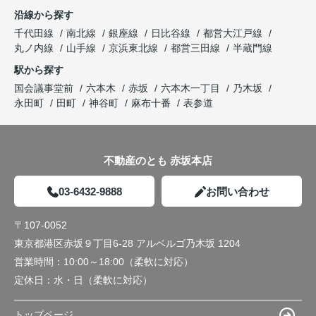
沿線から探す
千代田線
南北線
銀座線
日比谷線
都営大江戸線
丸ノ内線
山手線
京浜東北線
都営三田線
半蔵門線
駅から探す
国会議事堂前
六本木
赤坂
六本木一丁目
乃木坂
永田町
田町
神谷町
麻布十番
表参道
不動産のとも 赤坂本店
03-6432-9888
お問い合わせ
〒107-0052
東京都港区赤坂９丁目6-28 アルベルゴ乃木坂 1204
営業時間：
10:00～18:00（柔軟に対応）
定休日：
水・日（柔軟に対応）
トップページ