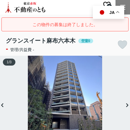
0
お気に入り
JA
この物件の募集は終了しました。
グランスイート麻布六本木
空室0
-
管理/共益費 -
1
/
3