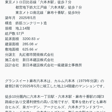
東京メトロ日比谷線「六本木駅」徒歩７分
都営地下鉄大江戸線「六本木駅」徒歩７分
東京メトロ南北線「麻布十番駅」徒歩9分
築年月 2025年5月
構造 鉄筋コンクリート造
規模 地上14階
総戸数 57戸
延床面積 3200.83 ㎡
建築面積 285.08 ㎡
敷地面積 625.66 ㎡
分譲主 丸紅都市開発株式会社
施工会社 新日本建設株式会社
設計会社 新日本建設株式会社一級建築士事務所
グランスイート麻布六本木は、カルム六本木（1979年分譲）の
建替計画で2025年5月に竣工した地上14階建のマンションです。
徒歩10分圏内に六本木一丁目駅・六本木駅・麻布十番駅の3駅3
路線があり交通利便性の高い立地ですが、電車を使わずとも麻布
台ヒルズ、泉ガーデン、アークヒルズ、六本木グランドタワー、