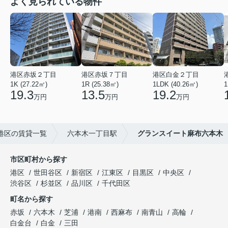
よく見られている物件
港区赤坂２丁目
港区赤坂７丁目
港区白金２丁目
1K (27.22㎡)
1R (25.38㎡)
1LDK (40.26㎡)
1
19.3
13.5
19.2
万円
万円
万円
港区の賃貸一覧
六本木一丁目駅
グランスイート麻布六本木
市区町村から探す
港区
世田谷区
新宿区
江東区
目黒区
中央区
渋谷区
杉並区
品川区
千代田区
町名から探す
赤坂
六本木
芝浦
港南
西麻布
南青山
高輪
白金台
白金
三田