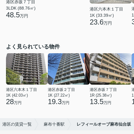
港区赤坂７丁目
3LDK (88.76㎡)
港区六本木１丁目
48.5
1
1K (33.39㎡)
万円
23.6
万円
よく見られている物件
港区六本木１丁目
港区赤坂２丁目
港区赤坂７丁目
1K (42.03㎡)
1K (27.22㎡)
1R (25.38㎡)
1
28
19.3
13.5
万円
万円
万円
港区の賃貸一覧
麻布十番駅
レフィールオーブ麻布仙台坂