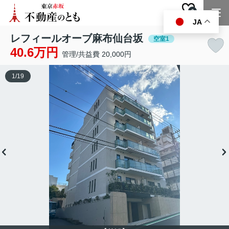
0
お気に入り
JA
レフィールオーブ麻布仙台坂
空室1
40.6万円
管理/共益費 20,000円
1
/
19