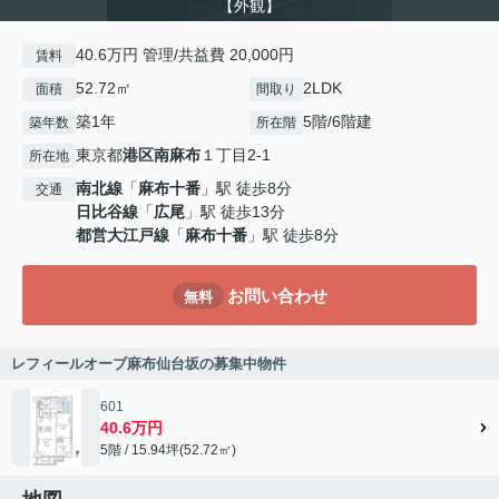
【外観】
40.6万円 管理/共益費 20,000円
賃料
52.72㎡
2LDK
面積
間取り
築1年
5階/6階建
築年数
所在階
東京都
港区
南麻布
１丁目2-1
所在地
南北線
「
麻布十番
」駅 徒歩8分
交通
日比谷線
「
広尾
」駅 徒歩13分
都営大江戸線
「
麻布十番
」駅 徒歩8分
お問い合わせ
無料
レフィールオーブ麻布仙台坂の募集中物件
601
40.6万円
5階 / 15.94坪(52.72㎡)