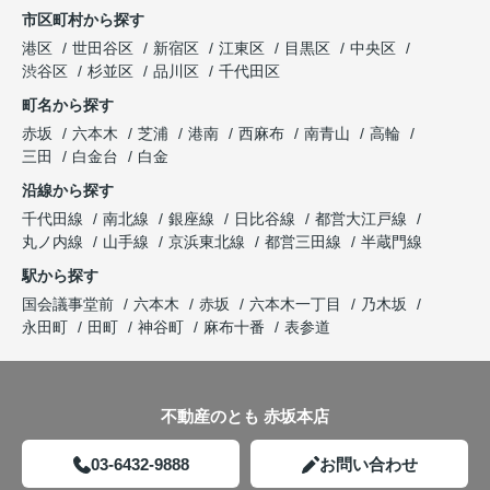
市区町村から探す
港区
世田谷区
新宿区
江東区
目黒区
中央区
渋谷区
杉並区
品川区
千代田区
町名から探す
赤坂
六本木
芝浦
港南
西麻布
南青山
高輪
三田
白金台
白金
沿線から探す
千代田線
南北線
銀座線
日比谷線
都営大江戸線
丸ノ内線
山手線
京浜東北線
都営三田線
半蔵門線
駅から探す
国会議事堂前
六本木
赤坂
六本木一丁目
乃木坂
永田町
田町
神谷町
麻布十番
表参道
不動産のとも 赤坂本店
03-6432-9888
お問い合わせ