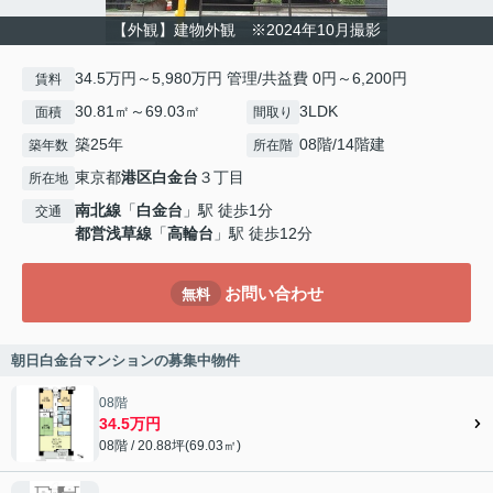
【外観】建物外観 ※2024年10月撮影
34.5万円～5,980万円 管理/共益費 0円～6,200円
賃料
30.81㎡～69.03㎡
3LDK
面積
間取り
築25年
08階/14階建
築年数
所在階
東京都
港区
白金台
３丁目
所在地
南北線
「
白金台
」駅 徒歩1分
交通
都営浅草線
「
高輪台
」駅 徒歩12分
お問い合わせ
無料
朝日白金台マンションの募集中物件
08階
34.5万円
08階 / 20.88坪(69.03㎡)