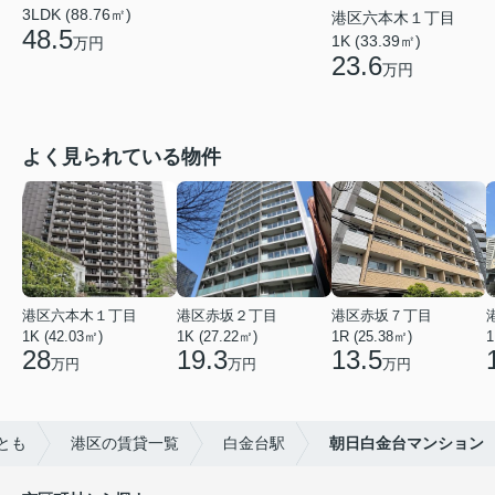
3LDK (88.76㎡)
港区六本木１丁目
48.5
1K (33.39㎡)
万円
23.6
万円
よく見られている物件
港区六本木１丁目
港区赤坂２丁目
港区赤坂７丁目
1K (42.03㎡)
1K (27.22㎡)
1R (25.38㎡)
1
28
19.3
13.5
万円
万円
万円
とも
港区の賃貸一覧
白金台駅
朝日白金台マンション