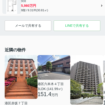
908
5,980万円
9階 / 9.31坪(30.81㎡)
メールで共有する
LINEで共有する
近隣の物件
港区六本木４丁目
3LDK (141.99㎡)
151.4
万円
1
港区赤坂７丁目