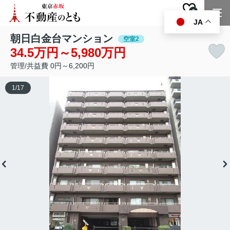
0
お気に入り
JA
朝日白金台マンション
空室2
34.5万円～5,980万円
管理/共益費 0円～6,200円
1
/
17