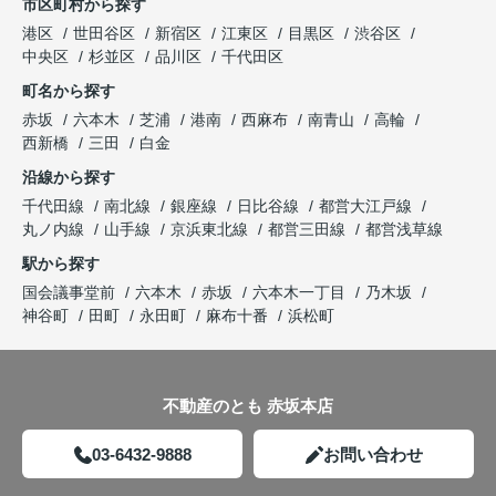
市区町村から探す
港区
世田谷区
新宿区
江東区
目黒区
渋谷区
中央区
杉並区
品川区
千代田区
町名から探す
赤坂
六本木
芝浦
港南
西麻布
南青山
高輪
西新橋
三田
白金
沿線から探す
千代田線
南北線
銀座線
日比谷線
都営大江戸線
丸ノ内線
山手線
京浜東北線
都営三田線
都営浅草線
駅から探す
国会議事堂前
六本木
赤坂
六本木一丁目
乃木坂
神谷町
田町
永田町
麻布十番
浜松町
不動産のとも 赤坂本店
03-6432-9888
お問い合わせ