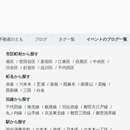
不動産のとも
ブログ
タグ一覧
イベントのブログ一覧
市区町村から探す
港区
世田谷区
新宿区
江東区
目黒区
中央区
渋谷区
杉並区
品川区
千代田区
町名から探す
赤坂
六本木
芝浦
港南
西麻布
南青山
高輪
西新橋
三田
白金
沿線から探す
千代田線
南北線
銀座線
日比谷線
都営大江戸線
丸ノ内線
山手線
京浜東北線
都営三田線
都営浅草線
駅から探す
国会議事堂前
六本木
赤坂
乃木坂
六本木一丁目