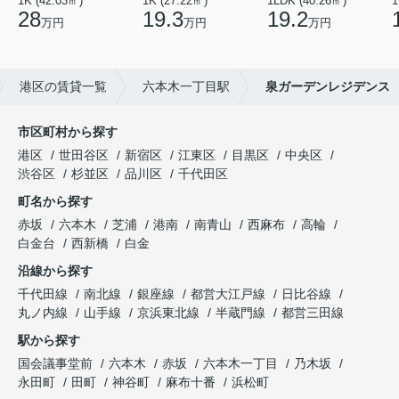
1K (42.03㎡)
1K (27.22㎡)
1LDK (40.26㎡)
1
28
19.3
19.2
万円
万円
万円
港区の賃貸一覧
六本木一丁目駅
泉ガーデンレジデンス
市区町村から探す
港区
世田谷区
新宿区
江東区
目黒区
中央区
渋谷区
杉並区
品川区
千代田区
町名から探す
赤坂
六本木
芝浦
港南
南青山
西麻布
高輪
白金台
西新橋
白金
沿線から探す
千代田線
南北線
銀座線
都営大江戸線
日比谷線
丸ノ内線
山手線
京浜東北線
半蔵門線
都営三田線
駅から探す
国会議事堂前
六本木
赤坂
六本木一丁目
乃木坂
永田町
田町
神谷町
麻布十番
浜松町