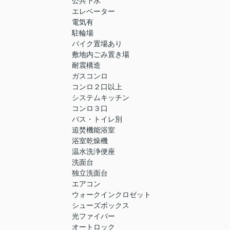
公共下水
エレベーター
電気有
駐輪場
バイク置場あり
敷地内ごみ置き場
耐震構造
ガスコンロ
コンロ２口以上
システムキッチン
コンロ３口
バス・トイレ別
追焚機能浴室
浴室乾燥機
温水洗浄便座
洗面台
独立洗面台
エアコン
ウォークインクロゼット
シューズボックス
光ファイバー
オートロック