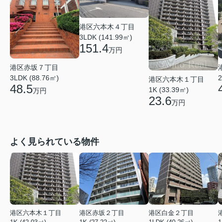
港区六本木４丁目
3LDK (141.99㎡)
151.4
万円
港区赤坂７丁目
3LDK (88.76㎡)
2
港区六本木１丁目
48.5
1K (33.39㎡)
万円
23.6
万円
よく見られている物件
港区六本木１丁目
港区赤坂２丁目
港区白金２丁目