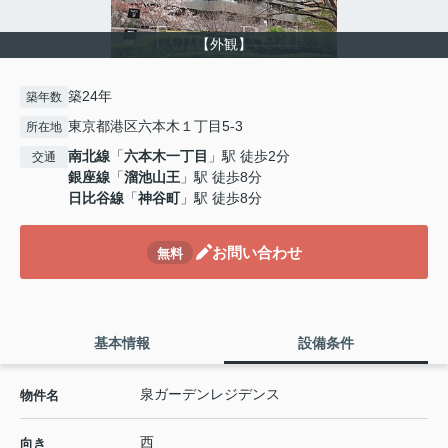
【外観】
築24年
築年数
東京都港区六本木１丁目5-3
所在地
南北線
「
六本木一丁目
」駅 徒歩2分
交通
銀座線
「
溜池山王
」駅 徒歩8分
日比谷線
「
神谷町
」駅 徒歩8分
お問い合わせ
無料
基本情報
設備条件
泉ガーデンレジデンス
物件名
西
向き