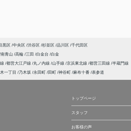
目黒区
中央区
渋谷区
杉並区
品川区
千代田区
南青山
高輪
三田
白金台
白金
谷線
都営大江戸線
丸ノ内線
山手線
京浜東北線
都営三田線
半蔵門線
木一丁目
乃木坂
永田町
田町
神谷町
麻布十番
表参道
トップページ
スタッフ
お客様の声