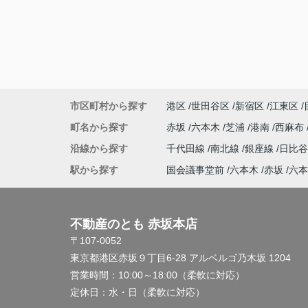
市区町村から探す
港区
世田谷区
新宿区
江東区
町名から探す
赤坂
六本木
芝浦
港南
西麻布
沿線から探す
千代田線
南北線
銀座線
日比
駅から探す
国会議事堂前
六本木
赤坂
六本
不動産のとも 赤坂本店
〒107-0052
東京都港区赤坂９丁目6-28 アルベルゴ乃木坂 1204
営業時間：
10:00～18:00（柔軟に対応）
定休日：
水・日（柔軟に対応）