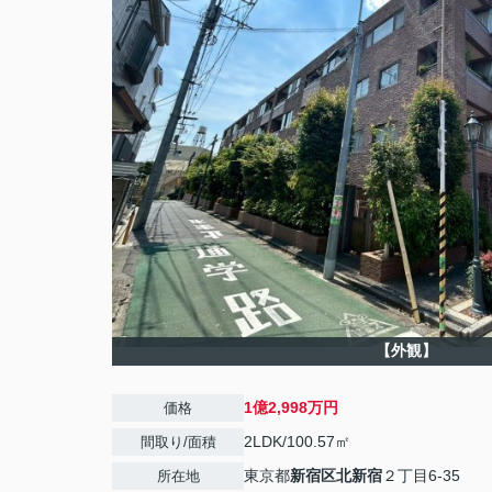
【外観】
1億2,998万円
価格
2LDK/100.57㎡
間取り/面積
東京都
新宿区
北新宿
２丁目6-35
所在地