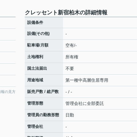
クレッセント新宿柏木の詳細情報
設備条件
設備(その他)
-
駐車場/月額
空有/-
土地権利
所有権
国土法届出
不要
用途地域
第一種中高層住居専用
販売戸数 / 総戸数
- / -
情報の見方
管理形態
管理会社に全部委託
管理員の勤務形態
日勤
管理会社
-