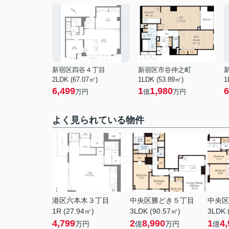
新宿区四谷４丁目
新宿区市谷仲之町
2LDK (67.07㎡)
1LDK (53.89㎡)
1
6,499
1
1,980
6
万円
億
万円
よく見られている物件
港区六本木３丁目
中央区勝どき５丁目
中央区
1R (27.94㎡)
3LDK (90.57㎡)
3LDK 
4,799
2
8,990
1
4,
万円
億
万円
億