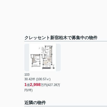
クレッセント新宿柏木で募集中の物件
103
30.42坪 (100.57㎡)
1
2,998
億
万円(427.28万
円/坪)
近隣の物件