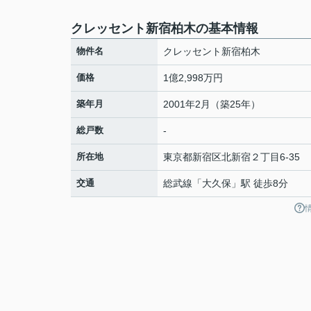
クレッセント新宿柏木の基本情報
物件名
クレッセント新宿柏木
価格
1億2,998万円
築年月
2001年2月（築25年）
総戸数
-
所在地
東京都
新宿区
北新宿
２丁目6-35
交通
総武線
「
大久保
」駅 徒歩8分